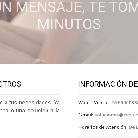
N MENSAJE, TE TO
MINUTOS
OTROS!
INFORMACIÓN D
e a tus necesidades. Ya
Whats Ventas:
556640038
nea o una solución a la
E-mail:
soluciones@evolu
Horarios de Atención:
De 