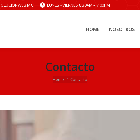
VOLUCIONWEB.MX
LUNES - VIERNES 8:30AM – 7:00PM
HOME
NOSOTROS
HOME
NOSOTROS
Contacto
You are here:
Home
Contacto