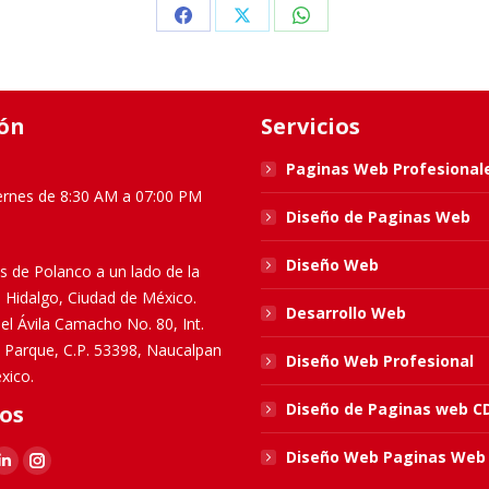
Share
Share
Share
on
on
on
Facebook
X
WhatsApp
ón
Servicios
Paginas Web Profesional
ernes de 8:30 AM a 07:00 PM
Diseño de Paginas Web
Diseño Web
s de Polanco a un lado de la
l Hidalgo, Ciudad de México.
Desarrollo Web
el Ávila Camacho No. 80, Int.
El Parque, C.P. 53398, Naucalpan
Diseño Web Profesional
xico.
Diseño de Paginas web 
os
Diseño Web Paginas Web
k
Linkedin
Instagram