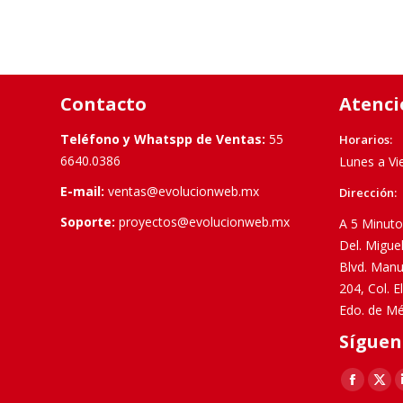
Contacto
Atenci
Teléfono y Whatspp de Ventas:
55
Horarios:
6640.0386
Lunes a Vi
E-mail:
ventas@evolucionweb.mx
Dirección:
Soporte:
proyectos@evolucionweb.mx
A 5 Minuto
Del. Migue
Blvd. Manu
204, Col. 
Edo. de Mé
Síguen
Find us on:
Faceboo
X