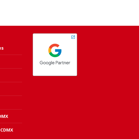
es
CDMX
 CDMX