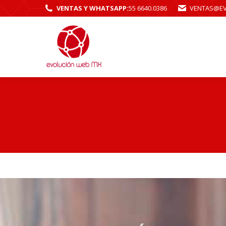
VENTAS Y WHATSAPP:
55 6640.0386
VENTAS@E