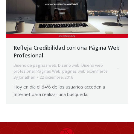
Refleja Credibilidad con una Página Web
Profesional.
Diseño de paginas web
,
Diseño web
,
Diseño web
profesional
,
Paginas Web
,
paginas web ecommerce
By
Jonathan
22 diciembre, 2016
Hoy en día el 64% de los usuarios acceden a
Internet para realizar una búsqueda.