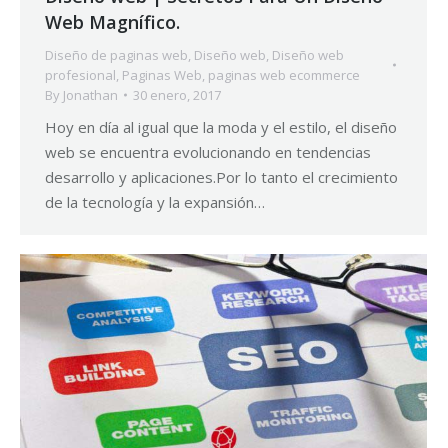
Web Magnífico.
Diseño de paginas web
,
Diseño web
,
Diseño web
profesional
,
Paginas Web
,
paginas web ecommerce
By
Jonathan
30 enero, 2017
Hoy en día al igual que la moda y el estilo, el diseño
web se encuentra evolucionando en tendencias
desarrollo y aplicaciones.Por lo tanto el crecimiento
de la tecnología y la expansión…