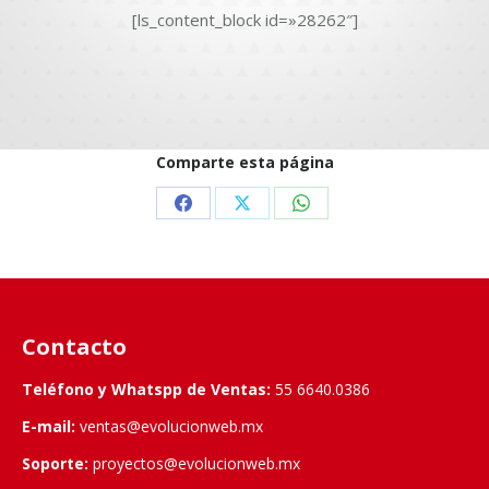
[ls_content_block id=»28262″]
Comparte esta página
Share
Share
Share
on
on
on
Facebook
X
WhatsApp
Contacto
Teléfono y Whatspp de Ventas:
55 6640.0386
E-mail:
ventas@evolucionweb.mx
Soporte:
proyectos@evolucionweb.mx