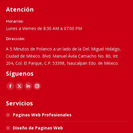
Atención
Horarios:
Lunes a Viernes de 8:30 AM a 07:00 PM
Dirección:
A 5 Minutos de Polanco a un lado de la Del. Miguel Hidalgo,
Ciudad de México. Blvd. Manuel Ávila Camacho No. 80, Int.
204, Col. El Parque, C.P. 53398, Naucalpan Edo. de México.
Síguenos
Find us on:
Facebook
X
Linkedin
Instagram
page
page
page
page
Servicios
opens
opens
opens
opens
in
in
in
in
Paginas Web Profesionales
new
new
new
new
Diseño de Paginas Web
window
window
window
window