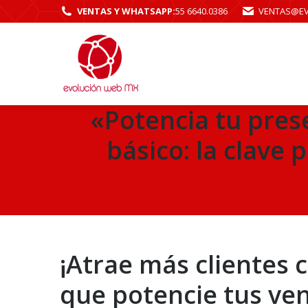
VENTAS Y WHATSAPP:
55 6640.0386
VENTAS@E
«Potencia tu pres
básico: la clave 
¡Atrae más clientes 
que potencie tus ven