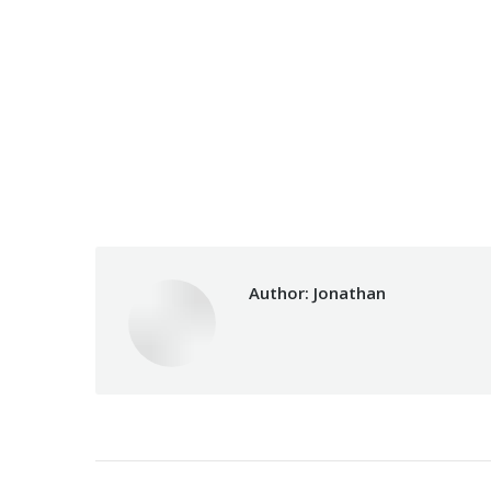
Author:
Jonathan
Post