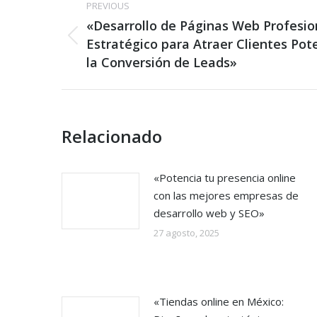
PREVIOUS
navigation
«Desarrollo de Páginas Web Profesio
Previous
Estratégico para Atraer Clientes Pot
post:
la Conversión de Leads»
Relacionado
«Potencia tu presencia online
con las mejores empresas de
desarrollo web y SEO»
27 agosto, 2025
«Tiendas online en México: