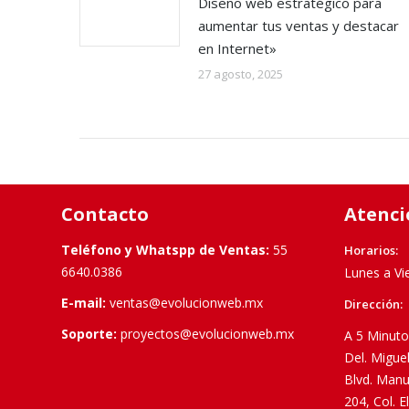
Diseño web estratégico para
aumentar tus ventas y destacar
en Internet»
27 agosto, 2025
Contacto
Atenci
Teléfono y Whatspp de Ventas:
55
Horarios:
6640.0386
Lunes a Vi
E-mail:
ventas@evolucionweb.mx
Dirección:
Soporte:
proyectos@evolucionweb.mx
A 5 Minuto
Del. Migue
Blvd. Manu
204, Col. 