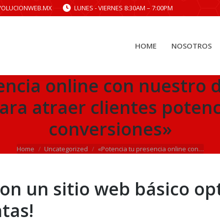
VOLUCIONWEB.MX
LUNES - VIERNES 8:30AM – 7:00PM
HOME
NOSOTROS
HOME
NOSOTROS
encia online con nuestro d
para atraer clientes pote
conversiones»
You are here:
Home
Uncategorized
«Potencia tu presencia online con…
con un sitio web básico o
tas!