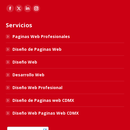
Find us on:
Facebook
X
Linkedin
Instagram
page
page
page
page
Servicios
opens
opens
opens
opens
in
in
in
in
Paginas Web Profesionales
new
new
new
new
Diseño de Paginas Web
window
window
window
window
Diseño Web
Desarrollo Web
Diseño Web Profesional
Diseño de Paginas web CDMX
Diseño Web Paginas Web CDMX