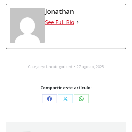
Jonathan
See Full Bio
Category:
Uncategorized
27 agosto, 2025
Compartir este artículo:
Share
Share
Share
on
on
on
Facebook
X
WhatsApp