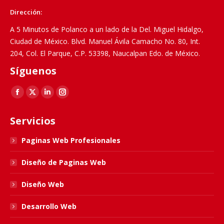
Dirección:
A 5 Minutos de Polanco a un lado de la Del. Miguel Hidalgo,
Ciudad de México. Blvd. Manuel Ávila Camacho No. 80, Int.
204, Col. El Parque, C.P. 53398, Naucalpan Edo. de México.
Síguenos
Find us on:
Facebook
X
Linkedin
Instagram
page
page
page
page
Servicios
opens
opens
opens
opens
in
in
in
in
Paginas Web Profesionales
new
new
new
new
Diseño de Paginas Web
window
window
window
window
Diseño Web
Desarrollo Web