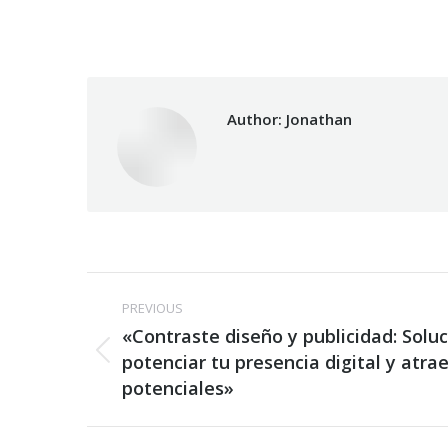
Author:
Jonathan
Post
PREVIOUS
navigation
«Contraste diseño y publicidad: Solu
Previous
potenciar tu presencia digital y atrae
post:
potenciales»