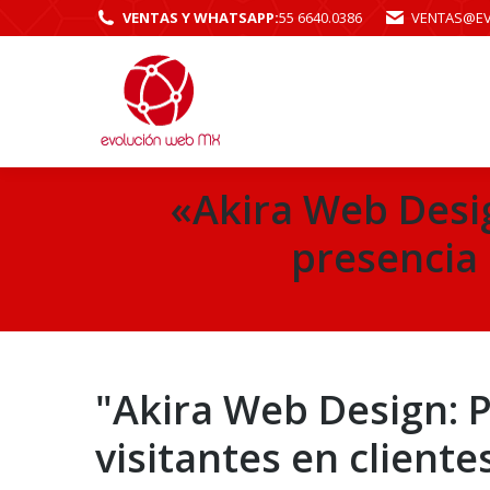
VENTAS Y WHATSAPP:
55 6640.0386
VENTAS@E
«Akira Web Desig
presencia 
"Akira Web Design: P
visitantes en client