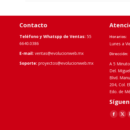
Contacto
Atenci
Teléfono y Whatspp de Ventas:
55
Horarios:
6640.0386
Lunes a Vi
E-mail:
ventas@evolucionweb.mx
Dirección:
Soporte:
proyectos@evolucionweb.mx
A 5 Minuto
Del. Migue
Blvd. Manu
204, Col. 
Edo. de Mé
Síguen
Find us on:
Faceboo
X
page
pag