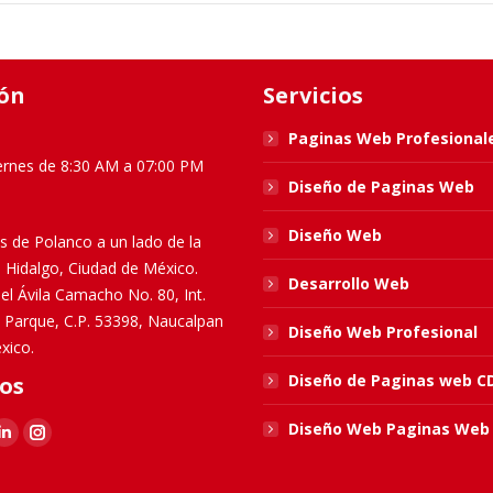
ón
Servicios
Paginas Web Profesional
ernes de 8:30 AM a 07:00 PM
Diseño de Paginas Web
Diseño Web
s de Polanco a un lado de la
l Hidalgo, Ciudad de México.
Desarrollo Web
el Ávila Camacho No. 80, Int.
El Parque, C.P. 53398, Naucalpan
Diseño Web Profesional
xico.
Diseño de Paginas web 
os
Diseño Web Paginas Web
k
Linkedin
Instagram
e
page
page