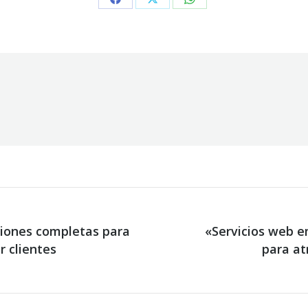
Share
Share
Share
on
on
on
Facebook
X
WhatsApp
ciones completas para
«Servicios web e
r clientes
Next
para at
post: