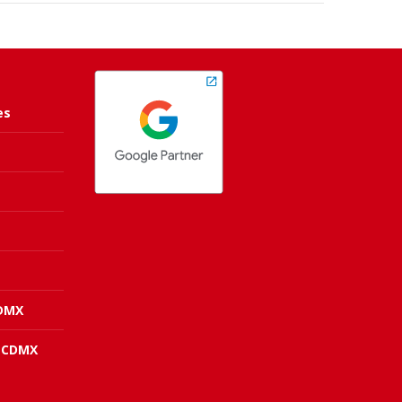
es
CDMX
 CDMX