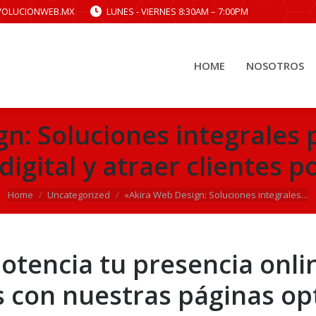
VOLUCIONWEB.MX
LUNES - VIERNES 8:30AM – 7:00PM
HOME
NOSOTROS
HOME
NOSOTROS
n: Soluciones integrales 
digital y atraer clientes p
You are here:
Home
Uncategorized
«Akira Web Design: Soluciones integrales…
otencia tu presencia onli
es con nuestras páginas o