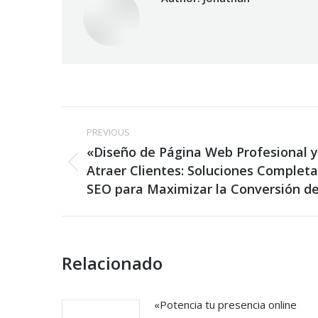
Post
PREVIOUS
navigation
«Diseño de Página Web Profesional y
Previous
Atraer Clientes: Soluciones Complet
post:
SEO para Maximizar la Conversión d
Relacionado
«Potencia tu presencia online