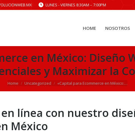
VOLUCIONWEB.MX
LUNES - VIERNES 8:30AM – 7:00PM
HOME
NOSOTROS
HOME
NOSOTROS
merce en México: Diseño W
tenciales y Maximizar la C
You are here:
Home
Uncategorized
«Capital para Ecommerce en México:…
 en línea con nuestro dis
en México