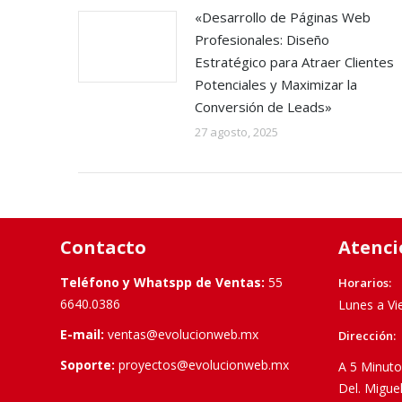
«Desarrollo de Páginas Web
Profesionales: Diseño
Estratégico para Atraer Clientes
Potenciales y Maximizar la
Conversión de Leads»
27 agosto, 2025
Contacto
Atenci
Teléfono y Whatspp de Ventas:
55
Horarios:
6640.0386
Lunes a Vi
E-mail:
ventas@evolucionweb.mx
Dirección:
Soporte:
proyectos@evolucionweb.mx
A 5 Minuto
Del. Migue