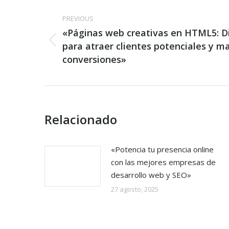
Post
navigation
PREVIOUS
«Páginas web creativas en HTML5: D
Previous
para atraer clientes potenciales y m
post:
conversiones»
Relacionado
«Potencia tu presencia online
con las mejores empresas de
desarrollo web y SEO»
27 agosto, 2025