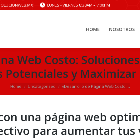
VOLUCIONWEB.MX
LUNES - VIERNES 8:30AM – 7:00PM
HOME
NOSOTROS
HOME
NOSOTROS
ina Web Costo: Soluciones
s Potenciales y Maximiza
You are here:
Home
Uncategorized
«Desarrollo de Página Web Costo:…
 con una página web optim
ctivo para aumentar tus 