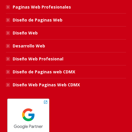
in
in
in
in
Paginas Web Profesionales
new
new
new
new
Diseño de Paginas Web
window
window
window
window
Diseño Web
Desarrollo Web
Diseño Web Profesional
Diseño de Paginas web CDMX
Diseño Web Paginas Web CDMX