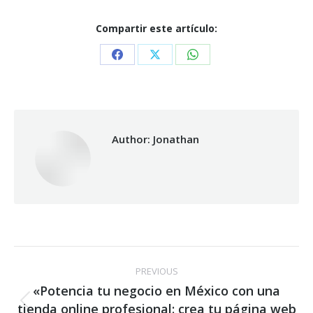
Compartir este artículo:
Share
Share
Share
on
on
on
Facebook
X
WhatsApp
Author:
Jonathan
Post
PREVIOUS
navigation
«Potencia tu negocio en México con una
tienda online profesional: crea tu página web
Previous