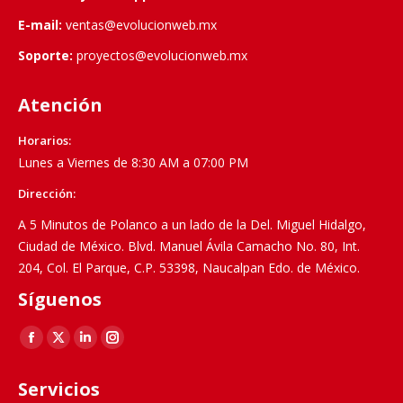
E-mail:
ventas@evolucionweb.mx
Soporte:
proyectos@evolucionweb.mx
Atención
Horarios:
Lunes a Viernes de 8:30 AM a 07:00 PM
Dirección:
A 5 Minutos de Polanco a un lado de la Del. Miguel Hidalgo,
Ciudad de México. Blvd. Manuel Ávila Camacho No. 80, Int.
204, Col. El Parque, C.P. 53398, Naucalpan Edo. de México.
Síguenos
Find us on:
Facebook
X
Linkedin
Instagram
page
page
page
page
Servicios
opens
opens
opens
opens