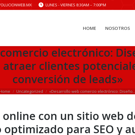
VOLUCIONWEB.MX
LUNES - VIERNES 8:30AM – 7:00PM
HOME
NOSOTROS
HOME
NOSOTROS
comercio electrónico: Dis
 atraer clientes potencial
conversión de leads»
You are here:
Home
Uncategorized
«Desarrollo web comercio electrónico: Diseño
 online con un sitio web 
o optimizado para SEO y 