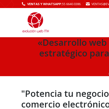
VENTAS Y WHATSAPP:
55 6640.0386
VENTAS@E
«Desarrollo web 
estratégico para
"Potencia tu negocio
comercio electrónic