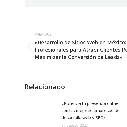
Post
PREVIOUS
navigation
«Desarrollo de Sitios Web en México:
Previous
Profesionales para Atraer Clientes P
post:
Maximizar la Conversión de Leads»
Relacionado
«Potencia tu presencia online
con las mejores empresas de
desarrollo web y SEO»
27 agosto, 2025