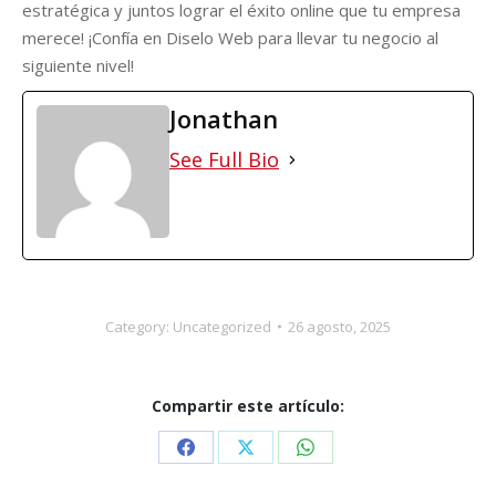
estratégica y juntos lograr el éxito online que tu empresa
merece! ¡Confía en Diselo Web para llevar tu negocio al
siguiente nivel!
Jonathan
See Full Bio
Category:
Uncategorized
26 agosto, 2025
Compartir este artículo:
Share
Share
Share
on
on
on