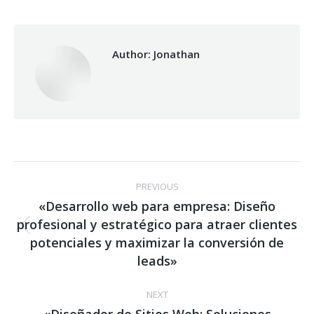
Facebook
X
WhatsApp
Author:
Jonathan
Post
PREVIOUS
navigation
«Desarrollo web para empresa: Diseño
profesional y estratégico para atraer clientes
Previous
potenciales y maximizar la conversión de
post:
leads»
NEXT