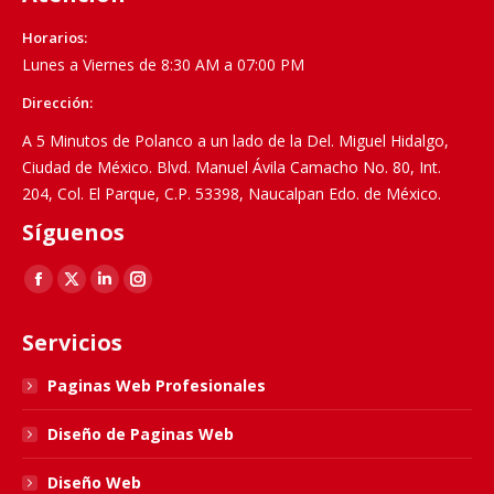
Horarios:
Lunes a Viernes de 8:30 AM a 07:00 PM
Dirección:
A 5 Minutos de Polanco a un lado de la Del. Miguel Hidalgo,
Ciudad de México. Blvd. Manuel Ávila Camacho No. 80, Int.
204, Col. El Parque, C.P. 53398, Naucalpan Edo. de México.
Síguenos
Find us on:
Facebook
X
Linkedin
Instagram
page
page
page
page
Servicios
opens
opens
opens
opens
in
in
in
in
Paginas Web Profesionales
new
new
new
new
Diseño de Paginas Web
window
window
window
window
Diseño Web