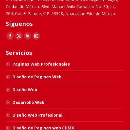
Ciudad de México. Blvd. Manuel Ávila Camacho No. 80, Int.
204, Col. El Parque, C.P. 53398, Naucalpan Edo. de México.
Síguenos
Find us on:
Facebook
X
Linkedin
Instagram
page
page
page
page
Servicios
opens
opens
opens
opens
in
in
in
in
Paginas Web Profesionales
new
new
new
new
Diseño de Paginas Web
window
window
window
window
Diseño Web
Desarrollo Web
Diseño Web Profesional
Diseño de Paginas web CDMX