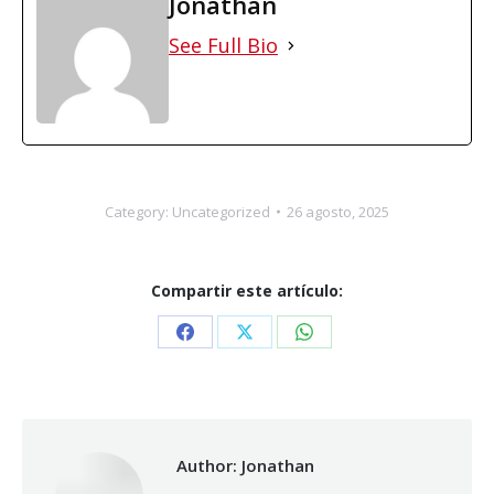
Jonathan
See Full Bio
Category:
Uncategorized
26 agosto, 2025
Compartir este artículo:
Share
Share
Share
on
on
on
Facebook
X
WhatsApp
Author:
Jonathan