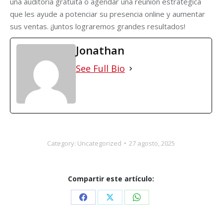
una auditoría gratuita o agendar una reunión estratégica
que les ayude a potenciar su presencia online y aumentar
sus ventas. ¡Juntos lograremos grandes resultados!
Jonathan
See Full Bio
Category:
Uncategorized
27 agosto, 2025
Compartir este artículo:
Share
Share
Share
on
on
on