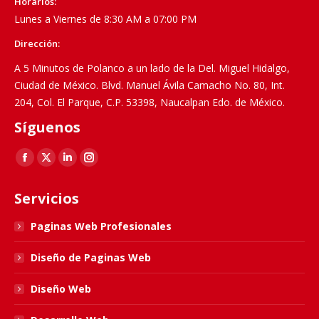
Horarios:
Lunes a Viernes de 8:30 AM a 07:00 PM
Dirección:
A 5 Minutos de Polanco a un lado de la Del. Miguel Hidalgo,
Ciudad de México. Blvd. Manuel Ávila Camacho No. 80, Int.
204, Col. El Parque, C.P. 53398, Naucalpan Edo. de México.
Síguenos
Find us on:
Facebook
X
Linkedin
Instagram
page
page
page
page
Servicios
opens
opens
opens
opens
in
in
in
in
Paginas Web Profesionales
new
new
new
new
Diseño de Paginas Web
window
window
window
window
Diseño Web