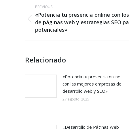
Post
PREVIOUS
navigation
«Potencia tu presencia online con lo
Previous
de páginas web y estrategias SEO par
post:
potenciales»
Relacionado
«Potencia tu presencia online
con las mejores empresas de
desarrollo web y SEO»
27 agosto, 2025
«Desarrollo de Páginas Web