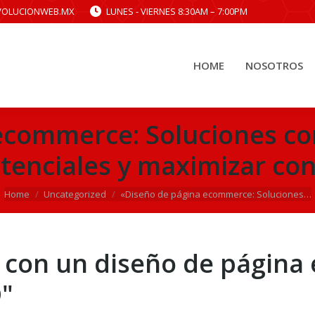
VOLUCIONWEB.MX
LUNES - VIERNES 8:30AM – 7:00PM
HOME
NOSOTROS
HOME
NOSOTROS
ecommerce: Soluciones co
otenciales y maximizar co
You are here:
Home
Uncategorized
«Diseño de página ecommerce: Soluciones…
s con un diseño de págin
"