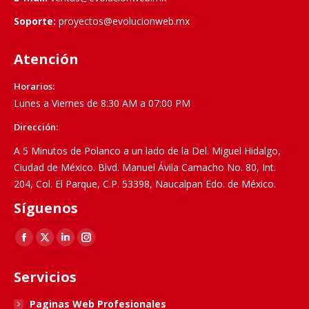
Soporte:
proyectos@evolucionweb.mx
Atención
Horarios:
Lunes a Viernes de 8:30 AM a 07:00 PM
Dirección:
A 5 Minutos de Polanco a un lado de la Del. Miguel Hidalgo,
Ciudad de México. Blvd. Manuel Ávila Camacho No. 80, Int.
204, Col. El Parque, C.P. 53398, Naucalpan Edo. de México.
Síguenos
Find us on:
Facebook
X
Linkedin
Instagram
page
page
page
page
Servicios
opens
opens
opens
opens
in
in
in
in
Paginas Web Profesionales