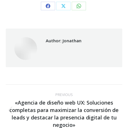
Share
Share
Share
on
on
on
Facebook
X
WhatsApp
Author:
Jonathan
Post
PREVIOUS
navigation
«Agencia de diseño web UX: Soluciones
completas para maximizar la conversión de
Previous
leads y destacar la presencia digital de tu
post:
negocio»