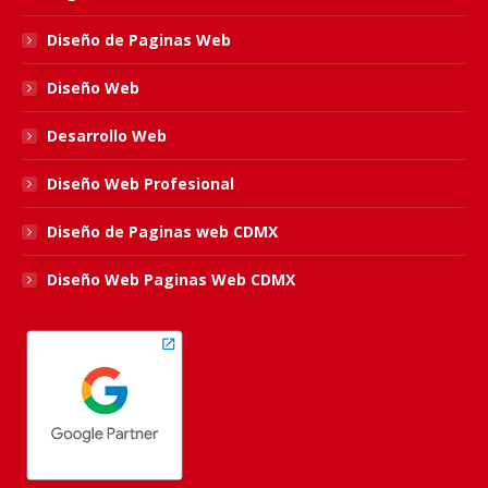
new
new
new
new
Diseño de Paginas Web
window
window
window
window
Diseño Web
Desarrollo Web
Diseño Web Profesional
Diseño de Paginas web CDMX
Diseño Web Paginas Web CDMX