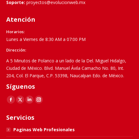
Soporte:
proyectos@evolucionweb.mx
Atención
Horarios:
Lunes a Viernes de 8:30 AM a 07:00 PM
Dirección:
A 5 Minutos de Polanco a un lado de la Del. Miguel Hidalgo,
Ciudad de México. Blvd. Manuel Ávila Camacho No. 80, Int.
204, Col. El Parque, C.P. 53398, Naucalpan Edo. de México.
Síguenos
Find us on:
Facebook
X
Linkedin
Instagram
page
page
page
page
Servicios
opens
opens
opens
opens
in
in
in
in
Paginas Web Profesionales
new
new
new
new