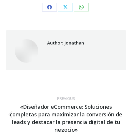
Share
Share
Share
on
on
on
Facebook
X
WhatsApp
Author:
Jonathan
Post
PREVIOUS
navigation
«Diseñador eCommerce: Soluciones
completas para maximizar la conversión de
Previous
leads y destacar la presencia digital de tu
post:
negocio»