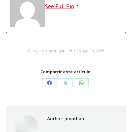
See Full Bio
Category:
Uncategorized
26 agosto, 2025
Compartir este artículo:
Share
Share
Share
on
on
on
Facebook
X
WhatsApp
Author:
Jonathan