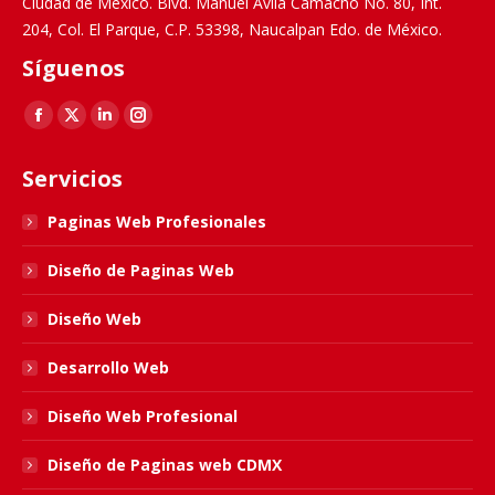
Ciudad de México. Blvd. Manuel Ávila Camacho No. 80, Int.
204, Col. El Parque, C.P. 53398, Naucalpan Edo. de México.
Síguenos
Find us on:
Facebook
X
Linkedin
Instagram
page
page
page
page
Servicios
opens
opens
opens
opens
in
in
in
in
Paginas Web Profesionales
new
new
new
new
Diseño de Paginas Web
window
window
window
window
Diseño Web
Desarrollo Web
Diseño Web Profesional
Diseño de Paginas web CDMX