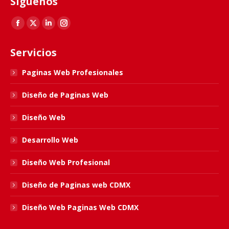
Síguenos
Find us on:
Facebook
X
Linkedin
Instagram
page
page
page
page
Servicios
opens
opens
opens
opens
in
in
in
in
Paginas Web Profesionales
new
new
new
new
Diseño de Paginas Web
window
window
window
window
Diseño Web
Desarrollo Web
Diseño Web Profesional
Diseño de Paginas web CDMX
Diseño Web Paginas Web CDMX