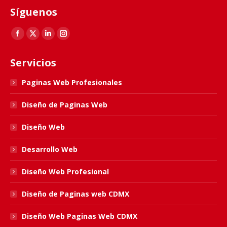
Síguenos
Find us on:
Facebook
X
Linkedin
Instagram
page
page
page
page
Servicios
opens
opens
opens
opens
in
in
in
in
Paginas Web Profesionales
new
new
new
new
Diseño de Paginas Web
window
window
window
window
Diseño Web
Desarrollo Web
Diseño Web Profesional
Diseño de Paginas web CDMX
Diseño Web Paginas Web CDMX