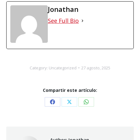
Jonathan
See Full Bio
Category:
Uncategorized
27 agosto, 2025
Compartir este artículo:
Share
Share
Share
on
on
on
Facebook
X
WhatsApp
Author:
Jonathan