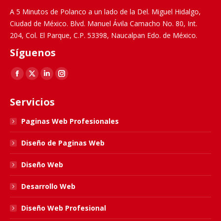
A 5 Minutos de Polanco a un lado de la Del. Miguel Hidalgo,
Ciudad de México. Blvd. Manuel Ávila Camacho No. 80, Int.
204, Col. El Parque, C.P. 53398, Naucalpan Edo. de México.
Síguenos
Find us on:
Facebook
X
Linkedin
Instagram
page
page
page
page
Servicios
opens
opens
opens
opens
in
in
in
in
Paginas Web Profesionales
new
new
new
new
Diseño de Paginas Web
window
window
window
window
Diseño Web
Desarrollo Web
Diseño Web Profesional