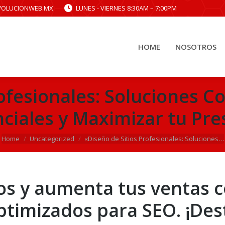
VOLUCIONWEB.MX
LUNES - VIERNES 8:30AM – 7:00PM
HOME
NOSOTROS
HOME
NOSOTROS
rofesionales: Soluciones C
ciales y Maximizar tu Pre
You are here:
Home
Uncategorized
«Diseño de Sitios Profesionales: Soluciones…
dos y aumenta tus ventas c
ptimizados para SEO. ¡Des