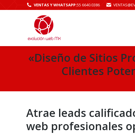
VENTAS Y WHATSAPP:
55 6640.0386
VENTAS@E
«Diseño de Sitios P
Clientes Poten
Atrae leads califica
web profesionales o