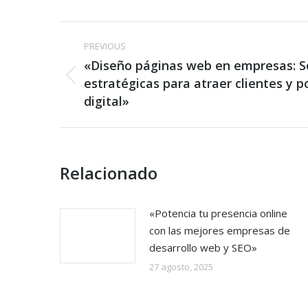
Post
PREVIOUS
navigation
«Diseño páginas web en empresas: S
Previous
estratégicas para atraer clientes y p
post:
digital»
Relacionado
«Potencia tu presencia online
con las mejores empresas de
desarrollo web y SEO»
27 agosto, 2025