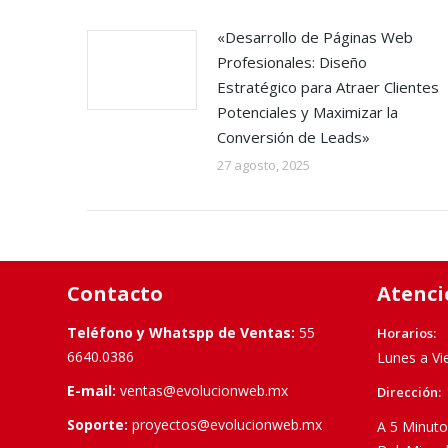
«Desarrollo de Páginas Web
Profesionales: Diseño
Estratégico para Atraer Clientes
Potenciales y Maximizar la
Conversión de Leads»
27 agosto, 2025
Contacto
Atenci
Teléfono y Whatspp de Ventas:
55
Horarios:
6640.0386
Lunes a Vi
E-mail:
ventas@evolucionweb.mx
Dirección:
Soporte:
proyectos@evolucionweb.mx
A 5 Minuto