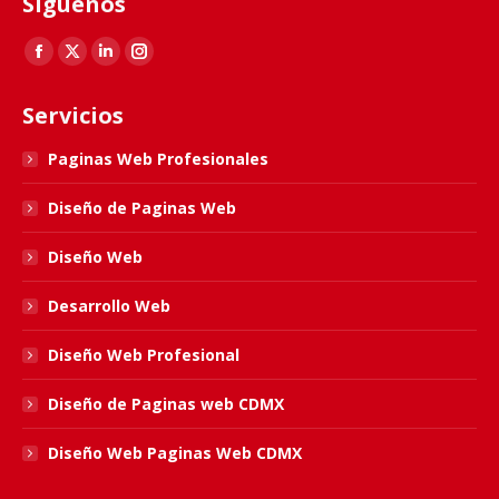
Síguenos
Find us on:
Facebook
X
Linkedin
Instagram
page
page
page
page
Servicios
opens
opens
opens
opens
in
in
in
in
Paginas Web Profesionales
new
new
new
new
Diseño de Paginas Web
window
window
window
window
Diseño Web
Desarrollo Web
Diseño Web Profesional
Diseño de Paginas web CDMX
Diseño Web Paginas Web CDMX