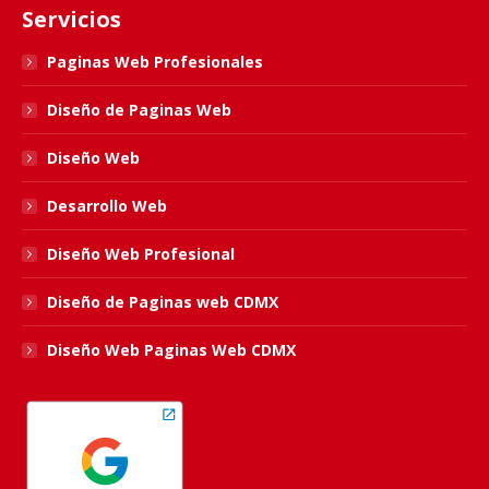
Servicios
opens
opens
opens
opens
in
in
in
in
Paginas Web Profesionales
new
new
new
new
Diseño de Paginas Web
window
window
window
window
Diseño Web
Desarrollo Web
Diseño Web Profesional
Diseño de Paginas web CDMX
Diseño Web Paginas Web CDMX