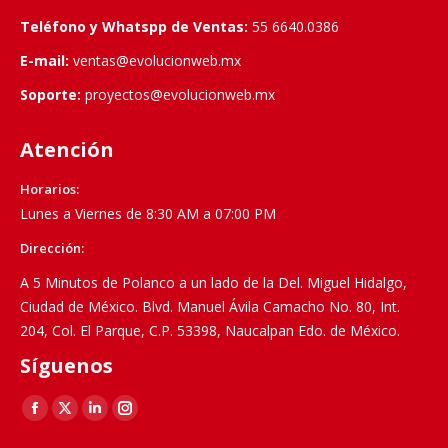
Teléfono y Whatspp de Ventas:
55 6640.0386
E-mail:
ventas@evolucionweb.mx
Soporte:
proyectos@evolucionweb.mx
Atención
Horarios:
Lunes a Viernes de 8:30 AM a 07:00 PM
Dirección:
A 5 Minutos de Polanco a un lado de la Del. Miguel Hidalgo,
Ciudad de México. Blvd. Manuel Ávila Camacho No. 80, Int.
204, Col. El Parque, C.P. 53398, Naucalpan Edo. de México.
Síguenos
Find us on:
Facebook
X
Linkedin
Instagram
page
page
page
page