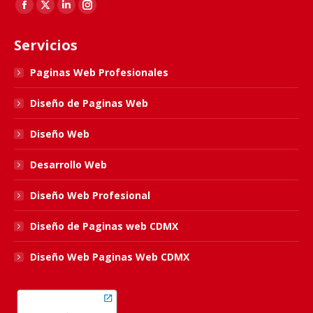
Find us on:
Facebook
X
Linkedin
Instagram
page
page
page
page
Servicios
opens
opens
opens
opens
in
in
in
in
Paginas Web Profesionales
new
new
new
new
Diseño de Paginas Web
window
window
window
window
Diseño Web
Desarrollo Web
Diseño Web Profesional
Diseño de Paginas web CDMX
Diseño Web Paginas Web CDMX