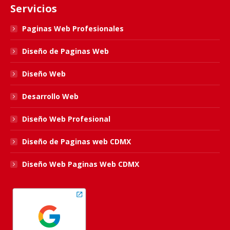
Servicios
opens
opens
opens
opens
in
in
in
in
Paginas Web Profesionales
new
new
new
new
Diseño de Paginas Web
window
window
window
window
Diseño Web
Desarrollo Web
Diseño Web Profesional
Diseño de Paginas web CDMX
Diseño Web Paginas Web CDMX