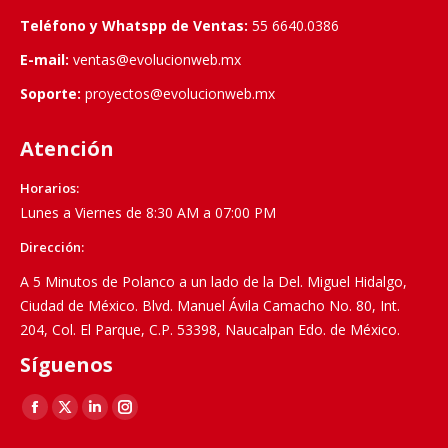
Teléfono y Whatspp de Ventas:
55 6640.0386
E-mail:
ventas@evolucionweb.mx
Soporte:
proyectos@evolucionweb.mx
Atención
Horarios:
Lunes a Viernes de 8:30 AM a 07:00 PM
Dirección:
A 5 Minutos de Polanco a un lado de la Del. Miguel Hidalgo,
Ciudad de México. Blvd. Manuel Ávila Camacho No. 80, Int.
204, Col. El Parque, C.P. 53398, Naucalpan Edo. de México.
Síguenos
Find us on:
Facebook
X
Linkedin
Instagram
page
page
page
page