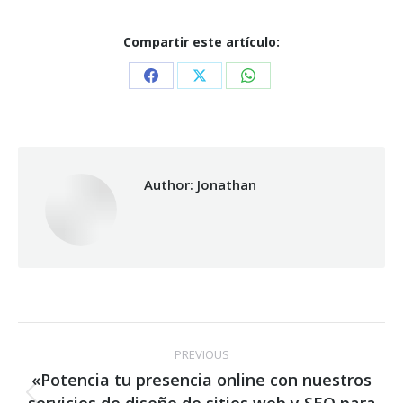
Compartir este artículo:
Share
Share
Share
on
on
on
Facebook
X
WhatsApp
Author:
Jonathan
Post
PREVIOUS
navigation
«Potencia tu presencia online con nuestros
Previous