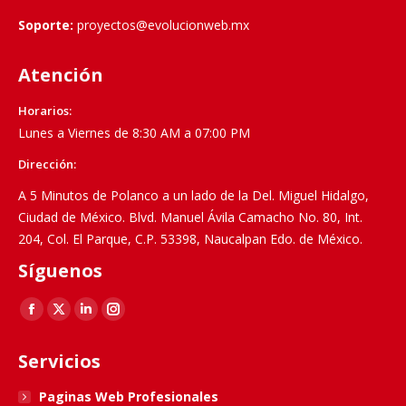
Soporte:
proyectos@evolucionweb.mx
Atención
Horarios:
Lunes a Viernes de 8:30 AM a 07:00 PM
Dirección:
A 5 Minutos de Polanco a un lado de la Del. Miguel Hidalgo,
Ciudad de México. Blvd. Manuel Ávila Camacho No. 80, Int.
204, Col. El Parque, C.P. 53398, Naucalpan Edo. de México.
Síguenos
Find us on:
Facebook
X
Linkedin
Instagram
page
page
page
page
Servicios
opens
opens
opens
opens
in
in
in
in
Paginas Web Profesionales