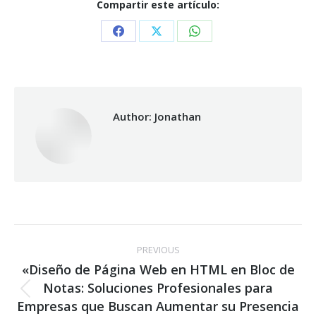
Compartir este artículo:
Share
Share
Share
on
on
on
Facebook
X
WhatsApp
Author:
Jonathan
Post
PREVIOUS
navigation
«Diseño de Página Web en HTML en Bloc de
Notas: Soluciones Profesionales para
Previous
Empresas que Buscan Aumentar su Presencia
post: