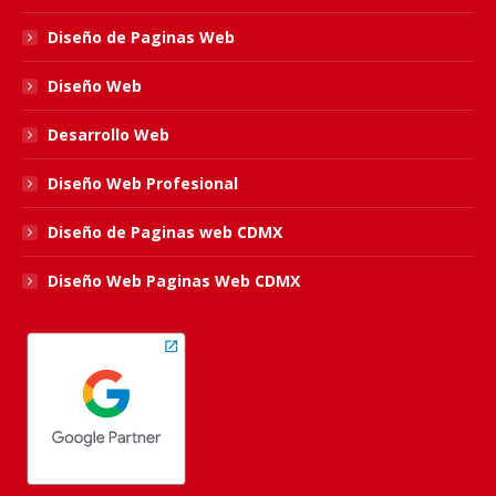
new
new
new
new
Diseño de Paginas Web
window
window
window
window
Diseño Web
Desarrollo Web
Diseño Web Profesional
Diseño de Paginas web CDMX
Diseño Web Paginas Web CDMX