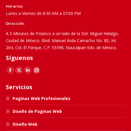
Horarios:
Lunes a Viernes de 8:30 AM a 07:00 PM
Dirección:
A 5 Minutos de Polanco a un lado de la Del. Miguel Hidalgo,
Ciudad de México. Blvd. Manuel Ávila Camacho No. 80, Int.
204, Col. El Parque, C.P. 53398, Naucalpan Edo. de México.
Síguenos
Find us on:
Facebook
X
Linkedin
Instagram
page
page
page
page
Servicios
opens
opens
opens
opens
in
in
in
in
Paginas Web Profesionales
new
new
new
new
Diseño de Paginas Web
window
window
window
window
Diseño Web