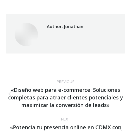
on
on
on
Facebook
X
WhatsApp
Author:
Jonathan
Post
PREVIOUS
navigation
«Diseño web para e-commerce: Soluciones
completas para atraer clientes potenciales y
Previous
post:
maximizar la conversión de leads»
NEXT
«Potencia tu presencia online en CDMX con