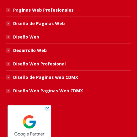
in
in
in
in
Paginas Web Profesionales
new
new
new
new
Diseño de Paginas Web
window
window
window
window
Diseño Web
Desarrollo Web
Diseño Web Profesional
Diseño de Paginas web CDMX
Diseño Web Paginas Web CDMX