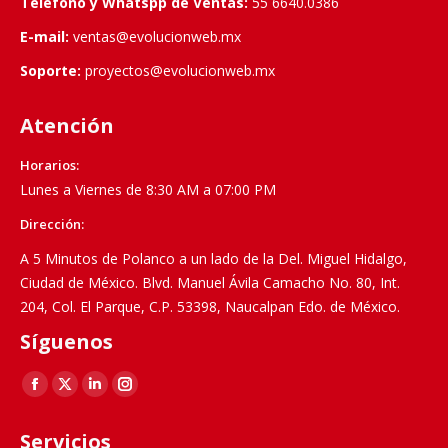
Teléfono y Whatspp de Ventas:
55 6640.0386
E-mail:
ventas@evolucionweb.mx
Soporte:
proyectos@evolucionweb.mx
Atención
Horarios:
Lunes a Viernes de 8:30 AM a 07:00 PM
Dirección:
A 5 Minutos de Polanco a un lado de la Del. Miguel Hidalgo,
Ciudad de México. Blvd. Manuel Ávila Camacho No. 80, Int.
204, Col. El Parque, C.P. 53398, Naucalpan Edo. de México.
Síguenos
Find us on:
Facebook
X
Linkedin
Instagram
page
page
page
page
Servicios
opens
opens
opens
opens