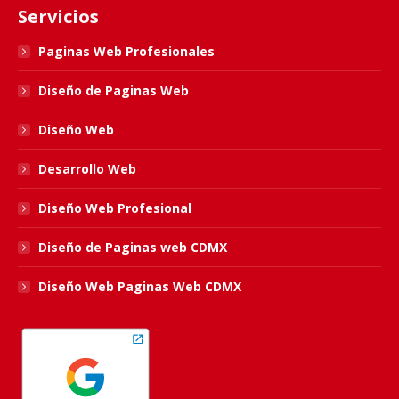
Servicios
opens
opens
opens
opens
in
in
in
in
Paginas Web Profesionales
new
new
new
new
Diseño de Paginas Web
window
window
window
window
Diseño Web
Desarrollo Web
Diseño Web Profesional
Diseño de Paginas web CDMX
Diseño Web Paginas Web CDMX