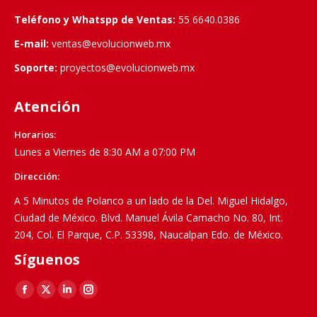
Teléfono y Whatspp de Ventas:
55 6640.0386
E-mail:
ventas@evolucionweb.mx
Soporte:
proyectos@evolucionweb.mx
Atención
Horarios:
Lunes a Viernes de 8:30 AM a 07:00 PM
Dirección:
A 5 Minutos de Polanco a un lado de la Del. Miguel Hidalgo,
Ciudad de México. Blvd. Manuel Ávila Camacho No. 80, Int.
204, Col. El Parque, C.P. 53398, Naucalpan Edo. de México.
Síguenos
Find us on:
Facebook
X
Linkedin
Instagram
page
page
page
page