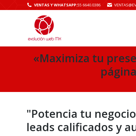
VENTAS Y WHATSAPP:
55 6640.0386
VENTAS@E
«Maximiza tu presen
página
"Potencia tu negoci
leads calificados y 