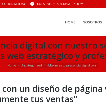
VOLUCIONWEB.MX
LUNES - VIERNES 8:30AM – 7:00PM
HOME
NOSOTROS
HOME
NOSOTROS
cia digital con nuestro s
s web estratégico y profe
You are here:
Home
Uncategorized
«Maximiza tu presencia digital con…
o con un diseño de página
aumente tus ventas"