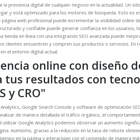
la presencia digital de cualquier negocio en la actualidad. Un si
navegar y está optimizado para los motores de búsqueda. Esto es
 página web profesional puede incrementar la visibilidad online d
tructurado y confiable puede generar confianza en los usuarios, 
 una tienda en línea con una integración SEO avanzada puede mejo
os clientes encuentren y compren sus productos o servicios. En 
n el entorno digital actual.
encia online con diseño d
 tus resultados con tecn
S y CRO"
nalytics, Google Search Console y software de optimización SEO j
alizar de manera detallada el tráfico orgánico, el comportamiento
utilizar Google Analytics podemos observar un aumento significa
página. Asimismo, gracias a la reducción en la tasa de rebote ob
empo en la página y interactúen con el contenido de manera más