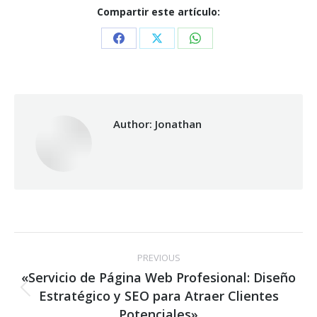
Compartir este artículo:
Share
Share
Share
on
on
on
Facebook
X
WhatsApp
Author:
Jonathan
Post
PREVIOUS
navigation
«Servicio de Página Web Profesional: Diseño
Estratégico y SEO para Atraer Clientes
Previous
post:
Potenciales»