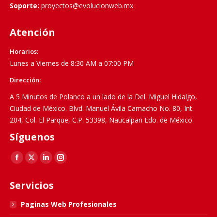
Soporte:
proyectos@evolucionweb.mx
Atención
Horarios:
Lunes a Viernes de 8:30 AM a 07:00 PM
Dirección:
A 5 Minutos de Polanco a un lado de la Del. Miguel Hidalgo,
Ciudad de México. Blvd. Manuel Ávila Camacho No. 80, Int.
204, Col. El Parque, C.P. 53398, Naucalpan Edo. de México.
Síguenos
Find us on:
Facebook
X
Linkedin
Instagram
page
page
page
page
Servicios
opens
opens
opens
opens
in
in
in
in
Paginas Web Profesionales
new
new
new
new