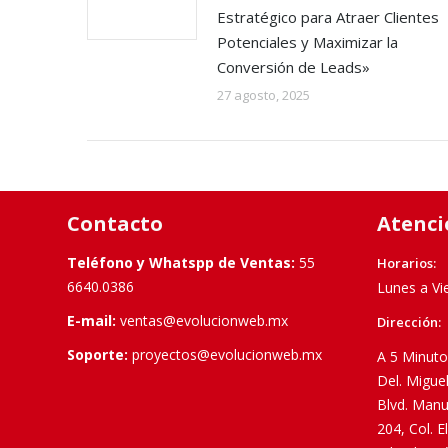
Estratégico para Atraer Clientes
Potenciales y Maximizar la
Conversión de Leads»
27 agosto, 2025
Contacto
Atenci
Teléfono y Whatspp de Ventas:
55
Horarios:
6640.0386
Lunes a Vi
E-mail:
ventas@evolucionweb.mx
Dirección:
Soporte:
proyectos@evolucionweb.mx
A 5 Minuto
Del. Migue
Blvd. Manu
204, Col. 