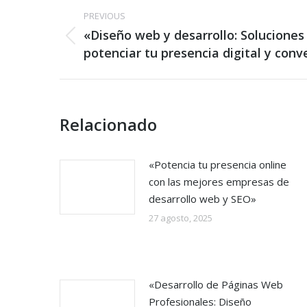
Post
PREVIOUS
navigation
«Diseño web y desarrollo: Solucione
Previous
potenciar tu presencia digital y conve
post:
Relacionado
«Potencia tu presencia online
con las mejores empresas de
desarrollo web y SEO»
27 agosto, 2025
«Desarrollo de Páginas Web
Profesionales: Diseño