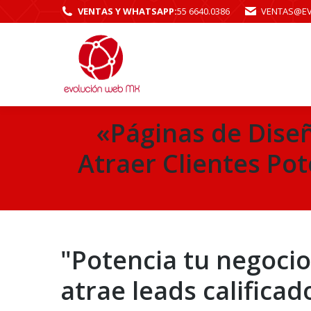
VENTAS Y WHATSAPP:
55 6640.0386
VENTAS@E
«Páginas de Dise
Atraer Clientes Po
"Potencia tu negoci
atrae leads califica