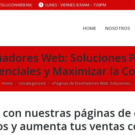
VOLUCIONWEB.MX
LUNES - VIERNES 8:30AM – 7:00PM
HOME
NOSOTROS
HOME
NOSOTROS
ñadores Web: Soluciones P
tenciales y Maximizar la C
You are here:
Home
Uncategorized
«Páginas de Diseñadores Web: Soluciones…
o con nuestras páginas de
dos y aumenta tus ventas 