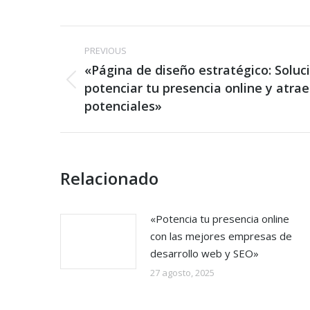
Post
PREVIOUS
navigation
«Página de diseño estratégico: Solu
Previous
potenciar tu presencia online y atrae
post:
potenciales»
Relacionado
«Potencia tu presencia online
con las mejores empresas de
desarrollo web y SEO»
27 agosto, 2025