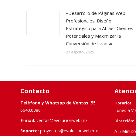
«Desarrollo de Páginas Web
Profesionales: Diseño
Estratégico para Atraer Clientes
Potenciales y Maximizar la
Conversión de Leads»
27 agosto, 2025
Contacto
Atenci
Teléfono y Whatspp de Ventas:
55
Horarios:
6640.0386
Lunes a Vi
E-mail:
ventas@evolucionweb.mx
Dirección:
Soporte:
proyectos@evolucionweb.mx
A 5 Minuto