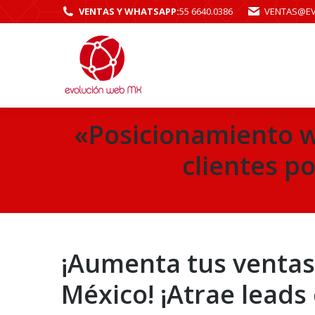
VENTAS Y WHATSAPP:
55 6640.0386
VENTAS@E
«Posicionamiento w
clientes p
¡Aumenta tus ventas
México! ¡Atrae leads