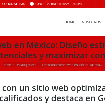
VOLUCIONWEB.MX
LUNES - VIERNES 8:30AM – 7:00PM
HOME
NOSOTROS
HOME
NOSOTROS
eb en México: Diseño estr
otenciales y maximizar co
You are here:
Home
Uncategorized
«Posicionamiento web en México: Diseño…
 con un sitio web optimiz
 calificados y destaca en 