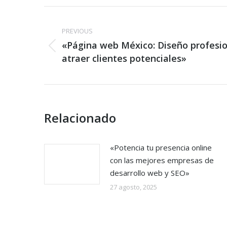
Post
navigation
PREVIOUS
«Página web México: Diseño profesio
Previous
atraer clientes potenciales»
post:
Relacionado
«Potencia tu presencia online
con las mejores empresas de
desarrollo web y SEO»
27 agosto, 2025