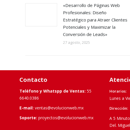
«Desarrollo de Páginas Web
Profesionales: Diseño
Estratégico para Atraer Clientes
Potenciales y Maximizar la
Conversión de Leads»
27 agosto, 2025
Contacto
Atenci
Teléfono y Whatspp de Ventas:
55
Horarios:
6640.0386
Lunes a Vi
E-mail:
ventas@evolucionweb.mx
Dirección:
Soporte:
proyectos@evolucionweb.mx
A 5 Minuto
Del. Migue