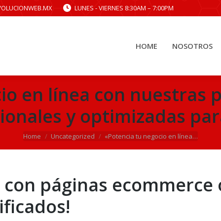
VOLUCIONWEB.MX
LUNES - VIERNES 8:30AM – 7:00PM
HOME
NOSOTROS
HOME
NOSOTROS
cio en línea con nuestras
ionales y optimizadas pa
You are here:
Home
Uncategorized
«Potencia tu negocio en línea…
s con páginas ecommerce 
ificados!