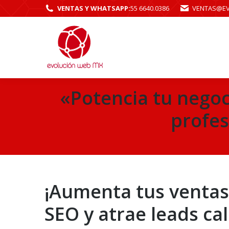
VENTAS Y WHATSAPP:
55 6640.0386
VENTAS@E
«Potencia tu nego
profes
¡Aumenta tus venta
SEO y atrae leads cal