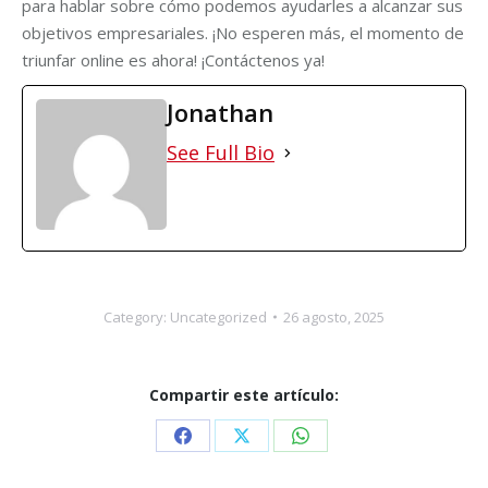
para hablar sobre cómo podemos ayudarles a alcanzar sus
objetivos empresariales. ¡No esperen más, el momento de
triunfar online es ahora! ¡Contáctenos ya!
Jonathan
See Full Bio
Category:
Uncategorized
26 agosto, 2025
Compartir este artículo:
Share
Share
Share
on
on
on