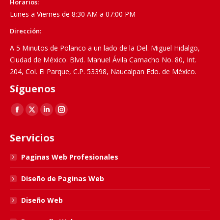
Horarios:
Lunes a Viernes de 8:30 AM a 07:00 PM
Dirección:
A 5 Minutos de Polanco a un lado de la Del. Miguel Hidalgo,
Ciudad de México. Blvd. Manuel Ávila Camacho No. 80, Int.
204, Col. El Parque, C.P. 53398, Naucalpan Edo. de México.
Síguenos
Find us on:
Facebook
X
Linkedin
Instagram
page
page
page
page
Servicios
opens
opens
opens
opens
in
in
in
in
Paginas Web Profesionales
new
new
new
new
Diseño de Paginas Web
window
window
window
window
Diseño Web