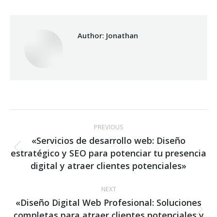
Facebook
X
WhatsApp
Author:
Jonathan
Post
PREVIOUS
navigation
«Servicios de desarrollo web: Diseño
estratégico y SEO para potenciar tu presencia
Previous
post:
digital y atraer clientes potenciales»
NEXT
«Diseño Digital Web Profesional: Soluciones
completas para atraer clientes potenciales y
Next