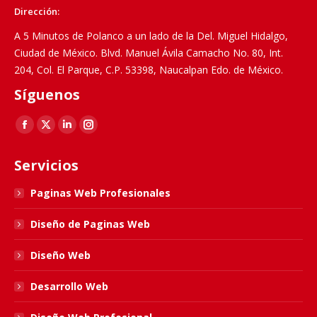
Dirección:
A 5 Minutos de Polanco a un lado de la Del. Miguel Hidalgo,
Ciudad de México. Blvd. Manuel Ávila Camacho No. 80, Int.
204, Col. El Parque, C.P. 53398, Naucalpan Edo. de México.
Síguenos
Find us on:
Facebook
X
Linkedin
Instagram
page
page
page
page
Servicios
opens
opens
opens
opens
in
in
in
in
Paginas Web Profesionales
new
new
new
new
Diseño de Paginas Web
window
window
window
window
Diseño Web
Desarrollo Web