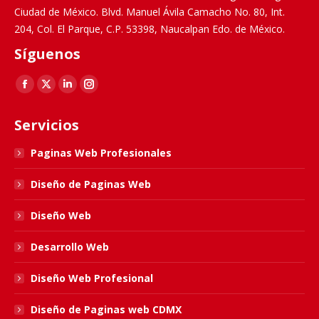
Ciudad de México. Blvd. Manuel Ávila Camacho No. 80, Int.
204, Col. El Parque, C.P. 53398, Naucalpan Edo. de México.
Síguenos
Find us on:
Facebook
X
Linkedin
Instagram
page
page
page
page
Servicios
opens
opens
opens
opens
in
in
in
in
Paginas Web Profesionales
new
new
new
new
Diseño de Paginas Web
window
window
window
window
Diseño Web
Desarrollo Web
Diseño Web Profesional
Diseño de Paginas web CDMX