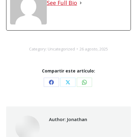
See Full Bio
Category:
Uncategorized
26 agosto, 2025
Compartir este artículo:
Share
Share
Share
on
on
on
Facebook
X
WhatsApp
Author:
Jonathan