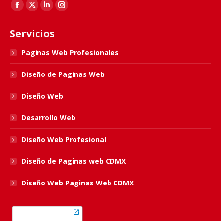
Find us on:
Facebook
X
Linkedin
Instagram
page
page
page
page
Servicios
opens
opens
opens
opens
in
in
in
in
Paginas Web Profesionales
new
new
new
new
Diseño de Paginas Web
window
window
window
window
Diseño Web
Desarrollo Web
Diseño Web Profesional
Diseño de Paginas web CDMX
Diseño Web Paginas Web CDMX