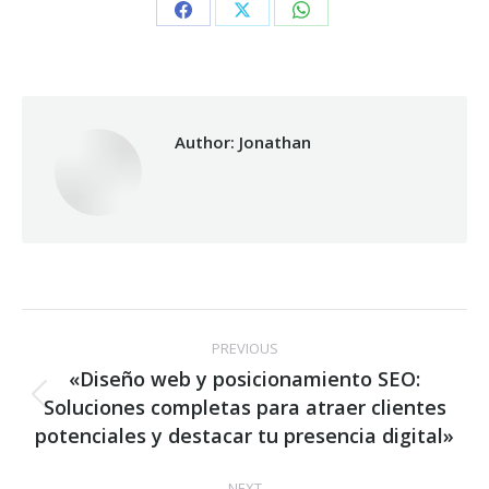
Share
Share
Share
on
on
on
Facebook
X
WhatsApp
Author:
Jonathan
Post
PREVIOUS
navigation
«Diseño web y posicionamiento SEO:
Soluciones completas para atraer clientes
Previous
post:
potenciales y destacar tu presencia digital»
NEXT