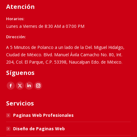
Atención
Horarios:
Lunes a Viernes de 8:30 AM a 07:00 PM
Dirección:
A 5 Minutos de Polanco a un lado de la Del. Miguel Hidalgo,
Ciudad de México. Blvd. Manuel Ávila Camacho No. 80, Int.
204, Col. El Parque, C.P. 53398, Naucalpan Edo. de México.
Síguenos
Find us on:
Facebook
X
Linkedin
Instagram
page
page
page
page
Servicios
opens
opens
opens
opens
in
in
in
in
Paginas Web Profesionales
new
new
new
new
Diseño de Paginas Web
window
window
window
window