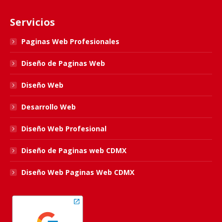
page
page
page
page
Servicios
opens
opens
opens
opens
in
in
in
in
Paginas Web Profesionales
new
new
new
new
Diseño de Paginas Web
window
window
window
window
Diseño Web
Desarrollo Web
Diseño Web Profesional
Diseño de Paginas web CDMX
Diseño Web Paginas Web CDMX