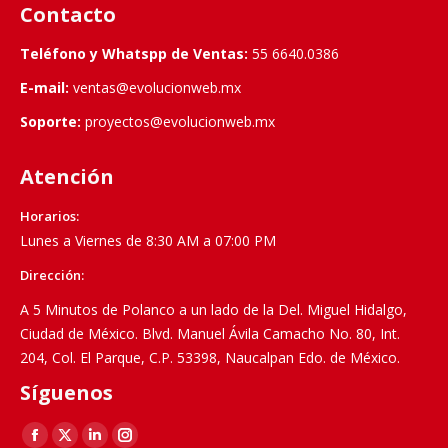
Contacto
Teléfono y Whatspp de Ventas:
55 6640.0386
E-mail:
ventas@evolucionweb.mx
Soporte:
proyectos@evolucionweb.mx
Atención
Horarios:
Lunes a Viernes de 8:30 AM a 07:00 PM
Dirección:
A 5 Minutos de Polanco a un lado de la Del. Miguel Hidalgo,
Ciudad de México. Blvd. Manuel Ávila Camacho No. 80, Int.
204, Col. El Parque, C.P. 53398, Naucalpan Edo. de México.
Síguenos
Find us on:
Facebook
X
Linkedin
Instagram