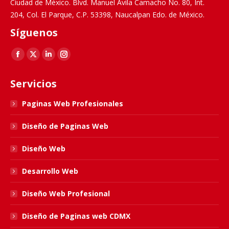
Ciudad de México. Blvd. Manuel Ávila Camacho No. 80, Int.
204, Col. El Parque, C.P. 53398, Naucalpan Edo. de México.
Síguenos
Find us on:
Facebook
X
Linkedin
Instagram
page
page
page
page
Servicios
opens
opens
opens
opens
in
in
in
in
Paginas Web Profesionales
new
new
new
new
Diseño de Paginas Web
window
window
window
window
Diseño Web
Desarrollo Web
Diseño Web Profesional
Diseño de Paginas web CDMX