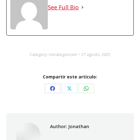
See Full Bio
Category:
Uncategorized
27 agosto, 2025
Compartir este artículo:
Share
Share
Share
on
on
on
Facebook
X
WhatsApp
Author:
Jonathan