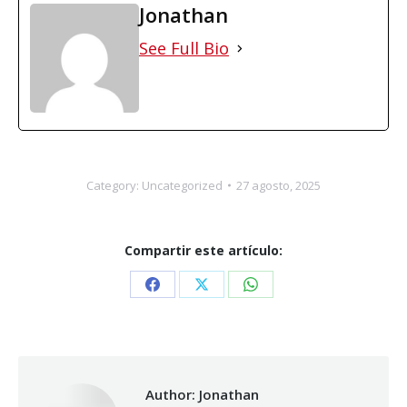
Jonathan
See Full Bio
Category:
Uncategorized
27 agosto, 2025
Compartir este artículo:
Share
Share
Share
on
on
on
Facebook
X
WhatsApp
Author:
Jonathan