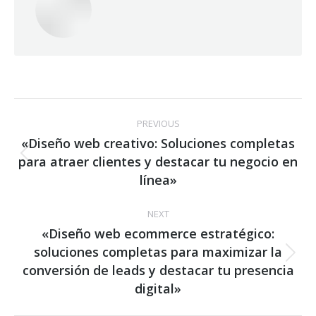
Post
PREVIOUS
navigation
«Diseño web creativo: Soluciones completas
para atraer clientes y destacar tu negocio en
Previous
post:
línea»
NEXT
«Diseño web ecommerce estratégico:
soluciones completas para maximizar la
Next
conversión de leads y destacar tu presencia
post:
digital»