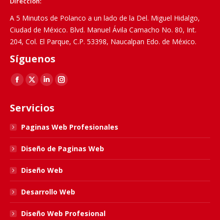
Dirección:
A 5 Minutos de Polanco a un lado de la Del. Miguel Hidalgo,
Ciudad de México. Blvd. Manuel Ávila Camacho No. 80, Int.
204, Col. El Parque, C.P. 53398, Naucalpan Edo. de México.
Síguenos
Find us on:
Facebook
X
Linkedin
Instagram
page
page
page
page
Servicios
opens
opens
opens
opens
in
in
in
in
Paginas Web Profesionales
new
new
new
new
Diseño de Paginas Web
window
window
window
window
Diseño Web
Desarrollo Web
Diseño Web Profesional