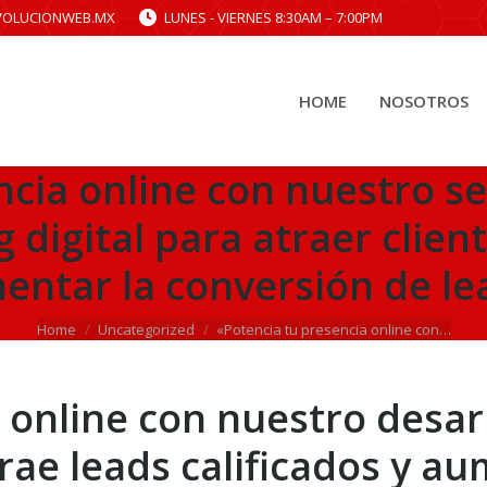
VOLUCIONWEB.MX
LUNES - VIERNES 8:30AM – 7:00PM
HOME
NOSOTROS
HOME
NOSOTROS
cia online con nuestro se
digital para atraer clien
entar la conversión de le
You are here:
Home
Uncategorized
«Potencia tu presencia online con…
 online con nuestro desar
trae leads calificados y a