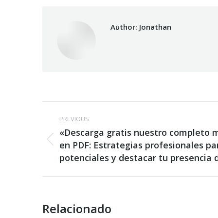
Author:
Jonathan
Post
PREVIOUS
navigation
«Descarga gratis nuestro completo 
Previous
en PDF: Estrategias profesionales par
post:
potenciales y destacar tu presencia d
Relacionado