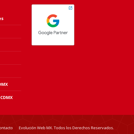
es
CDMX
 CDMX
ontacto
Evolución Web MX. Todos los Derechos Reservados.