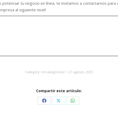
do potenciar tu negocio en línea, te invitamos a contactarnos para
empresa al siguiente nivel!
Category:
Uncategorized
27 agosto, 2025
Compartir este artículo:
Share
Share
Share
on
on
on