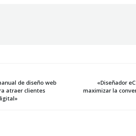
Facebook
X
WhatsApp
manual de diseño web
«Diseñador eC
a atraer clientes
Next
maximizar la conver
post:
igital»