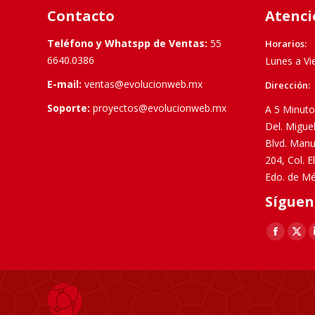
Contacto
Atenci
Teléfono y Whatspp de Ventas:
55
Horarios:
6640.0386
Lunes a Vi
E-mail:
ventas@evolucionweb.mx
Dirección:
Soporte:
proyectos@evolucionweb.mx
A 5 Minuto
Del. Migue
Blvd. Manu
204, Col. 
Edo. de Mé
Síguen
Find us on:
Faceboo
X
page
pag
opens
ope
in
in
new
new