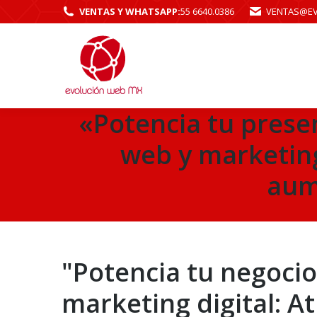
VENTAS Y WHATSAPP:
55 6640.0386
VENTAS@E
«Potencia tu presen
web y marketing 
aum
"Potencia tu negocio
marketing digital: A