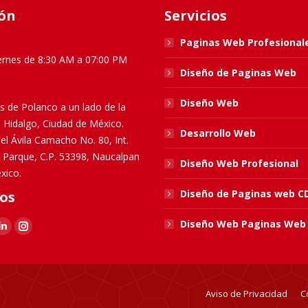
ón
Servicios
Paginas Web Profesional
ernes de 8:30 AM a 07:00 PM
Diseño de Paginas Web
Diseño Web
s de Polanco a un lado de la
l Hidalgo, Ciudad de México.
Desarrollo Web
el Ávila Camacho No. 80, Int.
El Parque, C.P. 53398, Naucalpan
Diseño Web Profesional
xico.
Diseño de Paginas web 
os
Diseño Web Paginas Web
k
Linkedin
Instagram
e
page
page
ns
opens
opens
in
in
Aviso de Privacidad
C
new
new