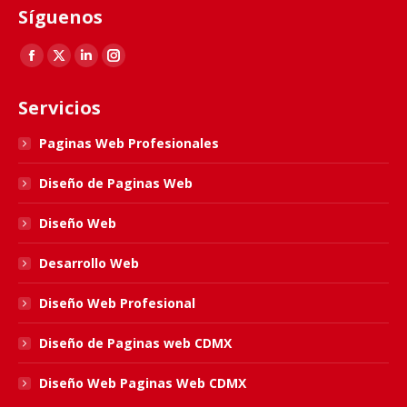
Síguenos
Find us on:
Facebook
X
Linkedin
Instagram
page
page
page
page
Servicios
opens
opens
opens
opens
in
in
in
in
Paginas Web Profesionales
new
new
new
new
Diseño de Paginas Web
window
window
window
window
Diseño Web
Desarrollo Web
Diseño Web Profesional
Diseño de Paginas web CDMX
Diseño Web Paginas Web CDMX