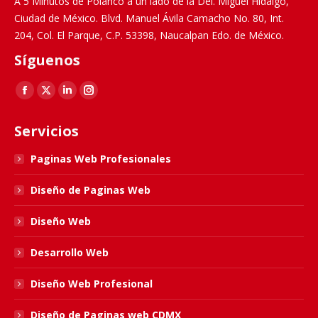
A 5 Minutos de Polanco a un lado de la Del. Miguel Hidalgo,
Ciudad de México. Blvd. Manuel Ávila Camacho No. 80, Int.
204, Col. El Parque, C.P. 53398, Naucalpan Edo. de México.
Síguenos
Find us on:
Facebook
X
Linkedin
Instagram
page
page
page
page
Servicios
opens
opens
opens
opens
in
in
in
in
Paginas Web Profesionales
new
new
new
new
Diseño de Paginas Web
window
window
window
window
Diseño Web
Desarrollo Web
Diseño Web Profesional
Diseño de Paginas web CDMX