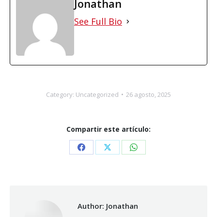
Jonathan
See Full Bio
Category:
Uncategorized
26 agosto, 2025
Compartir este artículo:
Share
Share
Share
on
on
on
Facebook
X
WhatsApp
Author:
Jonathan