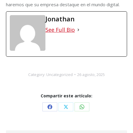
haremos que su empresa destaque en el mundo digital.
Jonathan
See Full Bio
Category:
Uncategorized
26 agosto, 2025
Compartir este artículo:
Share
Share
Share
on
on
on
Facebook
X
WhatsApp