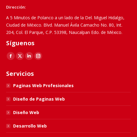
Dirección:
A 5 Minutos de Polanco a un lado de la Del. Miguel Hidalgo,
Ciudad de México. Blvd. Manuel Ávila Camacho No. 80, Int.
204, Col. El Parque, C.P. 53398, Naucalpan Edo. de México.
Síguenos
Find us on:
Facebook
X
Linkedin
Instagram
page
page
page
page
Servicios
opens
opens
opens
opens
in
in
in
in
Paginas Web Profesionales
new
new
new
new
Diseño de Paginas Web
window
window
window
window
Diseño Web
Desarrollo Web