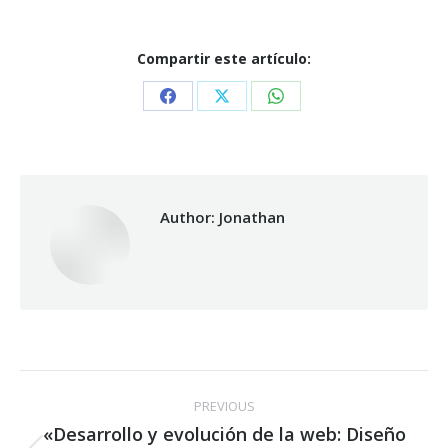
Compartir este artículo:
Share
Share
Share
on
on
on
Facebook
X
WhatsApp
Author:
Jonathan
Post
PREVIOUS
navigation
«Desarrollo y evolución de la web: Diseño