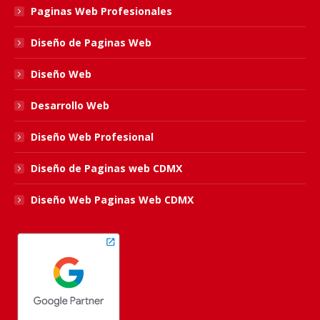
in
in
in
in
Paginas Web Profesionales
new
new
new
new
Diseño de Paginas Web
window
window
window
window
Diseño Web
Desarrollo Web
Diseño Web Profesional
Diseño de Paginas web CDMX
Diseño Web Paginas Web CDMX