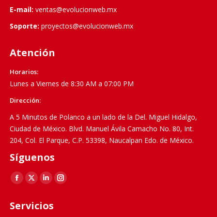
E-mail:
ventas@evolucionweb.mx
Soporte:
proyectos@evolucionweb.mx
Atención
Horarios:
Lunes a Viernes de 8:30 AM a 07:00 PM
Dirección:
A 5 Minutos de Polanco a un lado de la Del. Miguel Hidalgo,
Ciudad de México. Blvd. Manuel Ávila Camacho No. 80, Int.
204, Col. El Parque, C.P. 53398, Naucalpan Edo. de México.
Síguenos
Find us on:
Facebook
X
Linkedin
Instagram
page
page
page
page
Servicios
opens
opens
opens
opens