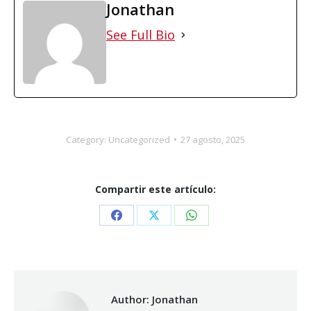
Jonathan
See Full Bio
Category:
Uncategorized
27 agosto, 2025
Compartir este artículo:
Share
Share
Share
on
on
on
Facebook
X
WhatsApp
Author:
Jonathan