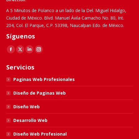
A 5 Minutos de Polanco a un lado de la Del. Miguel Hidalgo,
Ciudad de México. Blvd. Manuel Ávila Camacho No. 80, Int.
204, Col. El Parque, C.P. 53398, Naucalpan Edo. de México.
Síguenos
Find us on:
Facebook
X
Linkedin
Instagram
page
page
page
page
Servicios
opens
opens
opens
opens
in
in
in
in
Paginas Web Profesionales
new
new
new
new
Diseño de Paginas Web
window
window
window
window
Diseño Web
Desarrollo Web
Diseño Web Profesional