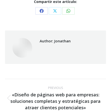
Compartir este artículo:
Share
Share
Share
on
on
on
Facebook
X
WhatsApp
Author:
Jonathan
Post
PREVIOUS
navigation
«Diseño de páginas web para empresas:
soluciones completas y estratégicas para
Previous
post:
atraer clientes potenciales»