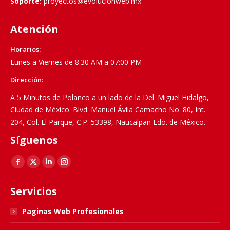
Soporte:
proyectos@evolucionweb.mx
Atención
Horarios:
Lunes a Viernes de 8:30 AM a 07:00 PM
Dirección:
A 5 Minutos de Polanco a un lado de la Del. Miguel Hidalgo,
Ciudad de México. Blvd. Manuel Ávila Camacho No. 80, Int.
204, Col. El Parque, C.P. 53398, Naucalpan Edo. de México.
Síguenos
Find us on:
Facebook
X
Linkedin
Instagram
page
page
page
page
Servicios
opens
opens
opens
opens
in
in
in
in
Paginas Web Profesionales
new
new
new
new